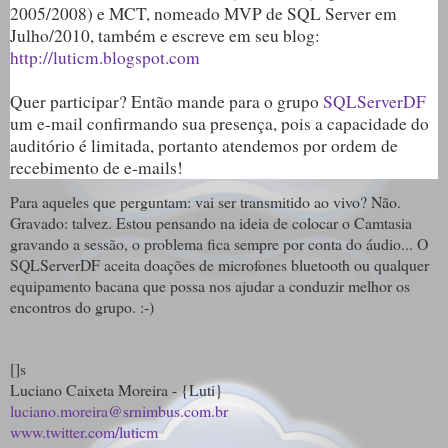
2005/2008) e MCT, nomeado MVP de SQL Server em
Julho/2010, também e escreve em seu blog:
http://luticm.blogspot.com
Quer participar? Então mande para o grupo
SQLServerDF
um e-mail confirmando sua presença, pois a capacidade do
auditório é limitada, portanto atendemos por ordem de
recebimento de e-mails!
Para aqueles que perguntam: vai ser transmitido ao vivo? Não.
Gravado: talvez. Estou pensando na ideia de colocar o Camtasia
gravando a sessão, o problema fica sempre por conta do áudio... O
SQLServerDF aceita doações de microfones bluetooth ou qualquer
equipamento bacana que possa nos ajudar a conduzir melhor os
encontros do grupo. :-)
[]s
Luciano Caixeta Moreira - {Luti}
luciano.moreira@srnimbus.com.br
www.twitter.com/luticm