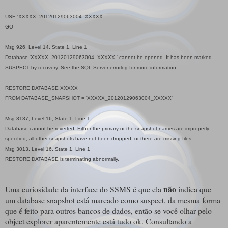
USE 'XXXXX_20120129063004_XXXXX
GO
Msg 926, Level 14, State 1, Line 1
Database 'XXXXX_20120129063004_XXXXX ' cannot be opened. It has been marked
SUSPECT by recovery. See the SQL Server errorlog for more information.
RESTORE DATABASE XXXXX
FROM DATABASE_SNAPSHOT = 'XXXXX_20120129063004_XXXXX'
Msg 3137, Level 16, State 1, Line 1
Database cannot be reverted. Either the primary or the snapshot names are improperly
specified, all other snapshots have not been dropped, or there are missing files.
Msg 3013, Level 16, State 1, Line 1
RESTORE DATABASE is terminating abnormally.
não
Uma curiosidade da interface do SSMS é que ela
indica
que
um database snapshot está marcado como suspect, da mesma forma
que é feito para outros bancos de dados, então se você olhar pelo
object explorer aparentemente está tudo ok. Consultando a