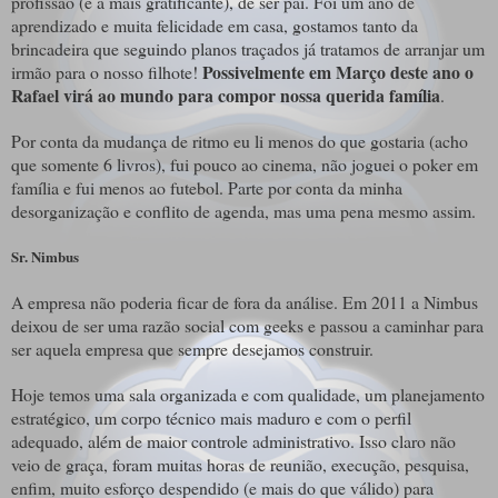
profissão (e a mais gratificante), de ser pai. Foi um ano de
aprendizado e muita felicidade em casa, gostamos tanto da
brincadeira que seguindo planos traçados já tratamos de arranjar um
Possivelmente em Março deste ano o
irmão para o nosso filhote!
Rafael virá ao mundo para compor nossa querida família
.
Por conta da mudança de ritmo eu li menos do que gostaria (acho
que somente 6 livros), fui pouco ao cinema, não joguei o poker em
família e fui menos ao futebol. Parte por conta da minha
desorganização e conflito de agenda, mas uma pena mesmo assim.
Sr. Nimbus
A empresa não poderia ficar de fora da análise. Em 2011 a Nimbus
deixou de ser uma razão social com geeks e passou a caminhar para
ser aquela empresa que sempre desejamos construir.
Hoje temos uma sala organizada e com qualidade, um planejamento
estratégico, um corpo técnico mais maduro e com o perfil
adequado, além de maior controle administrativo. Isso claro não
veio de graça, foram muitas horas de reunião, execução, pesquisa,
enfim, muito esforço despendido (e mais do que válido) para