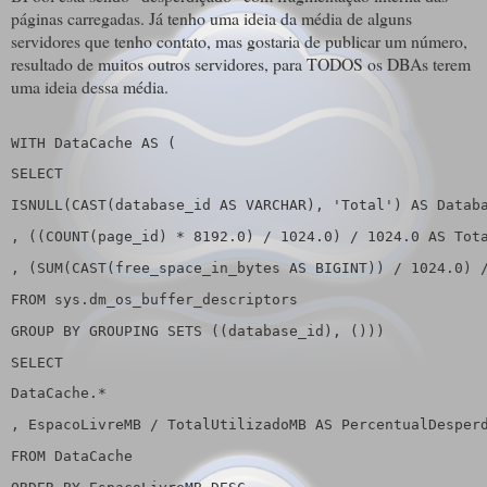
páginas carregadas. Já tenho uma ideia da média de alguns
servidores que tenho contato, mas gostaria de publicar um número,
resultado de muitos outros servidores, para TODOS os DBAs terem
uma ideia dessa média.
WITH
 DataCache 
AS
 (
SELECT
ISNULL(
CAST
(database_id 
AS
VARCHAR
), 
'Total'
) 
AS
 Datab
, ((
COUNT
(page_id) * 8192.0) / 1024.0) / 1024.0 
AS
 Tot
, (
SUM
(CAST(free_space_in_bytes AS BIGINT)) / 1024.0) 
FROM
 sys.dm_os_buffer_descriptors
GROUP
BY
GROUPING
SETS
 ((database_id), ()))
SELECT
DataCache.*
, EspacoLivreMB / TotalUtilizadoMB 
AS
 PercentualDesper
FROM
 DataCache