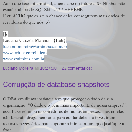
Acho que isso foi um sinal, quem sabe no futuro a Sr. Nimbus não
estará a altura do SQLSkills??!!! HEHEHE
E eu ACHO que existe a chance deles conseguirem mais dados de
servidores do que nós. :-)
[]s
Luciano Caixeta Moreira - {Luti}
luciano.moreira@srnimbus.com.br
www.twitter.com/luticm
www.srnimbus.com.br
Luciano Moreira
às
10:27:00
22 comentários:
Corrupção de database snapshots
O DBA em última instância tem que proteger o dado da sua
organização. “O dado é o bem mais importante da nossa empresa”,
essa frase retumba os corredores de muitas empresas, mesmo elas
não fazendo droga nenhuma para cuidar deles ou investir em
recursos necessários para suportar a infraestrutura que justifique a
frase.