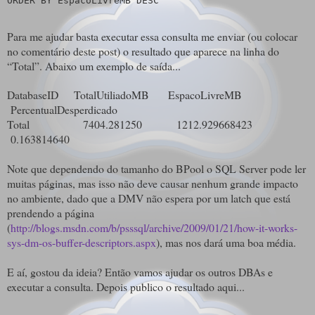
ORDER
BY
 EspacoLivreMB 
DESC
Para me ajudar basta executar essa consulta me enviar (ou colocar
no comentário deste post) o resultado que aparece na linha do
“Total”. Abaixo um exemplo de saída...
DatabaseID TotalUtiliadoMB EspacoLivreMB
PercentualDesperdicado
Total 7404.281250 1212.929668423
0.163814640
Note que dependendo do tamanho do BPool o SQL Server pode ler
muitas páginas, mas isso não deve causar nenhum grande impacto
no ambiente, dado que a DMV não espera por um latch que está
prendendo a página
(
http://blogs.msdn.com/b/psssql/archive/2009/01/21/how-it-works-
sys-dm-os-buffer-descriptors.aspx
), mas nos dará uma boa média.
E aí, gostou da ideia? Então vamos ajudar os outros DBAs e
executar a consulta. Depois publico o resultado aqui...