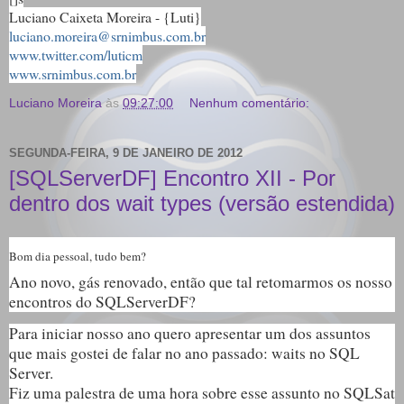
Luciano Caixeta Moreira - {Luti}
luciano.moreira@srnimbus.com.br
www.twitter.com/luticm
www.srnimbus.com.br
Luciano Moreira
às
09:27:00
Nenhum comentário:
SEGUNDA-FEIRA, 9 DE JANEIRO DE 2012
[SQLServerDF] Encontro XII - Por
dentro dos wait types (versão estendida)
Bom dia pessoal, tudo bem?
Ano novo, gás renovado, então que tal retomarmos os nosso
encontros do SQLServerDF?
Para iniciar nosso ano quero apresentar um dos assuntos
que mais gostei de falar no ano passado: waits no SQL
Server.
Fiz uma palestra de uma hora sobre esse assunto no SQLSat