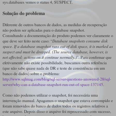
sys.databases vemos o status 4, SUSPECT.
Solução do problema
Diferente de outros bancos de dados, as medidas de recuperação
não podem ser aplicadas para o database snapshot.
Consultando a documentação do produto podemos ver claramente o
que deve ser feito neste caso: “
Database snapshots consume disk
space.
If a database snapshot runs out of disk space, it is marked as
suspect and must be dropped. (The source database, however, is
not affected; actions on it continue normally.)
”. Para confirmar que
efetivamente não existe possibilidade, buscamos outra referência
(que não sabe quase nada de DR e teste de consistência em um
banco de dados) sobre o problema:
http://www.sqlmag.com/blog/sql-server-questions-answered-28/sql-
server/why-can-a-database-snapshot-run-out-of-space-137145
.
Como não podemos utilizar o snapshot, foi necessária uma
intervenção manual. Apagamos o snapshot que estava corrompido e
foram removidos do banco de dados todos os registros relativos a
este arquivo. Depois disso o arquivo foi reprocessado com sucesso,