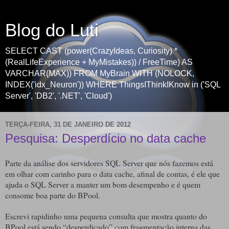
Blog do Luti
SELECT CAST (power(CrazyIdeas, Curiosity) *
(RealLifeExperience + MyMistakes)) / FreeTime) AS
VARCHAR(MAX)) FROM MyBrain WITH (NOLOCK,
INDEX('idx_Neuron')) WHERE ThingsIThinkIKnow in ('SQL
Server', 'DB2', '.NET', 'Cloud')
TERÇA-FEIRA, 31 DE JANEIRO DE 2012
Pesquisa: Desperdício no data cache
Parte da análise dos servidores SQL Server que nós fazemos está
em olhar com carinho para o data cache, afinal de contas, é ele que
ajuda o SQL Server a manter um bom desempenho e é quem
consome boa parte do BPool.
Escrevi rapidinho uma pequena consulta que mostra quanto do
BPool está sendo “desperdiçado” com fragmentação interna das