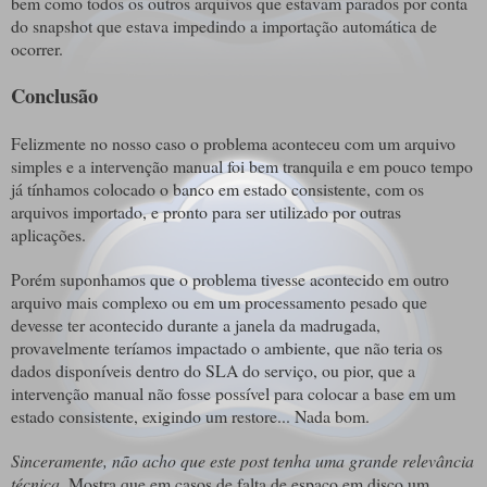
bem como todos os outros arquivos que estavam parados por conta
do snapshot que estava impedindo a importação automática de
ocorrer.
Conclusão
Felizmente no nosso caso o problema aconteceu com um arquivo
simples e a intervenção manual foi bem tranquila e em pouco tempo
já tínhamos colocado o banco em estado consistente, com os
arquivos importado, e pronto para ser utilizado por outras
aplicações.
Porém suponhamos que o problema tivesse acontecido em outro
arquivo mais complexo ou em um processamento pesado que
devesse ter acontecido durante a janela da madrugada,
provavelmente teríamos impactado o ambiente, que não teria os
dados disponíveis dentro do SLA do serviço, ou pior, que a
intervenção manual não fosse possível para colocar a base em um
estado consistente, exigindo um restore... Nada bom.
Sinceramente, não acho que este post tenha uma grande relevância
técnica
. Mostra que em casos de falta de espaço em disco um