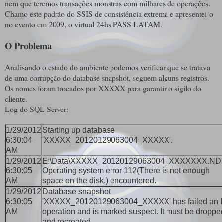
nem que teremos transações monstras com milhares de operações.
Chamo este padrão do SSIS de consistência extrema e apresentei-o
no evento em 2009, o virtual 24hs PASS LATAM.
O Problema
Analisando o estado do ambiente podemos verificar que se tratava
de uma corrupção do database snapshot, seguem alguns registros.
Os nomes foram trocados por XXXXX para garantir o sigilo do
cliente.
Log do SQL Server:
1/29/2012
Starting up database
6:30:04
'XXXXX_20120129063004_XXXXX'.
AM
1/29/2012
E:\Data\XXXXX_20120129063004_XXXXXXX.ND
6:30:05
Operating system error 112(There is not enough
AM
space on the disk.) encountered.
1/29/2012
Database snapshot
6:30:05
'XXXXX_20120129063004_XXXXX' has failed an 
AM
operation and is marked suspect. It must be droppe
and recreated.