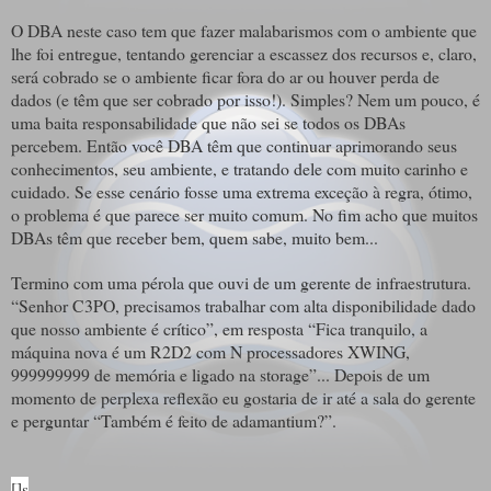
O DBA neste caso tem que fazer malabarismos com o ambiente que
lhe foi entregue, tentando gerenciar a escassez dos recursos e, claro,
será cobrado se o ambiente ficar fora do ar ou houver perda de
dados (e têm que ser cobrado por isso!). Simples? Nem um pouco, é
uma baita responsabilidade que não sei se todos os DBAs
percebem. Então você DBA têm que continuar aprimorando seus
conhecimentos, seu ambiente, e tratando dele com muito carinho e
cuidado. Se esse cenário fosse uma extrema exceção à regra, ótimo,
o problema é que parece ser muito comum. No fim acho que muitos
DBAs têm que receber bem, quem sabe, muito bem...
Termino com uma pérola que ouvi de um gerente de infraestrutura.
“Senhor C3PO, precisamos trabalhar com alta disponibilidade dado
que nosso ambiente é crítico”, em resposta “Fica tranquilo, a
máquina nova é um R2D2 com N processadores XWING,
999999999 de memória e ligado na storage”... Depois de um
momento de perplexa reflexão eu gostaria de ir até a sala do gerente
e perguntar “Também é feito de adamantium?”.
[]s