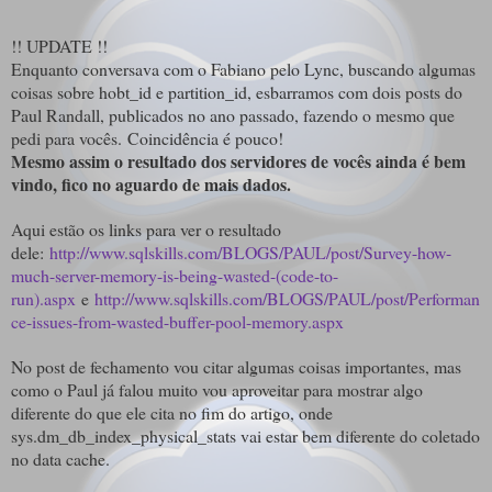
!! UPDATE !!
Enquanto conversava com o Fabiano pelo Lync, buscando algumas
coisas sobre hobt_id e partition_id, esbarramos com dois posts do
Paul Randall, publicados no ano passado, fazendo o mesmo que
pedi para vocês.
Coincidência é pouco!
Mesmo assim o resultado dos servidores de vocês ainda é bem
vindo, fico no aguardo de mais dados.
Aqui estão os links para ver o resultado
dele:
http://www.sqlskills.com/BLOGS/PAUL/post/Survey-how-
much-server-memory-is-being-wasted-(code-to-
run).aspx
e
http://www.sqlskills.com/BLOGS/PAUL/post/Performan
ce-issues-from-wasted-buffer-pool-memory.aspx
No post de fechamento vou citar algumas coisas importantes, mas
como o Paul já falou muito vou aproveitar para mostrar algo
diferente do que ele cita no fim do artigo, onde
sys.dm_db_index_physical_stats vai estar bem diferente do coletado
no data cache.