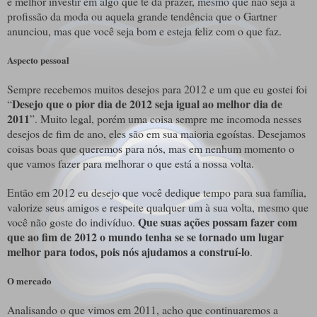
é melhor investir em algo que te dá prazer, mesmo que não seja a
profissão da moda ou aquela grande tendência que o Gartner
anunciou, mas que você seja bom e esteja feliz com o que faz.
Aspecto pessoal
Sempre recebemos muitos desejos para 2012 e um que eu gostei foi
Desejo que o pior dia de 2012 seja igual ao melhor dia de
“
2011
”. Muito legal, porém uma coisa sempre me incomoda nesses
desejos de fim de ano, eles são em sua maioria egoístas. Desejamos
coisas boas que queremos para nós, mas em nenhum momento o
que vamos fazer para melhorar o que está a nossa volta.
Então em 2012 eu desejo que você dedique tempo para sua família,
valorize seus amigos e respeite qualquer um à sua volta, mesmo que
Que suas ações possam fazer com
você não goste do indivíduo.
que ao fim de 2012 o mundo tenha se se tornado um lugar
melhor para todos, pois nós ajudamos a construí-lo
.
O mercado
Analisando o que vimos em 2011, acho que continuaremos a