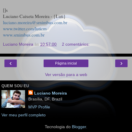
[]s
Luciano Caixeta Moreira - {Luti}
luciano.moreira@srnimbus.com.br
www.twitter.com/luticm
www.srnimbus.com.br
Luciano Moreira
às
10:57:00
2 comentários:
‹
›
Página inicial
Ver versão para a web
QUEM SOU EU
Luciano Moreira
Brasília, DF, Brazil
MVP Profile
Ver meu perfil completo
Tecnologia do
Blogger
.