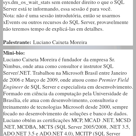
sys.dm_os_wait_stats sem entender direito o que o SQL
Server está te informando, essa sessão é para você.
Nota: não é uma sessão introdutória, então se usarmos
xEvents ou outros recursos do SQL Server, provavelmente
não teremos tempo de explicá-las em detalhes.
Palestrante:
Luciano Caixeta Moreira
Mini-bio:
Luciano Caixeta Moreira é fundador da empresa Sr.
Nimbus, onde atua como consultor e instrutor SQL
Server/.NET. Trabalhou na Microsoft Brasil entre Janeiro
Premier Field
de 2006 e Março de 2009, onde atuou como
Engineer
de SQL Server e especialista em desenvolvimento.
Formado em ciência da computação pela Universidade de
Brasília, ele atua com desenvolvimento, consultoria e
treinamento de tecnologias Microsoft desde 2000, sempre
focado no desenvolvimento de soluções e banco de dados.
Luciano obtém as certificações MCP, MCAD .NET, MCSD
.NET, MCDBA, MCTS (SQL Server 2005/2008, .NET 3.5,
ADO.NET 3.5 e ADO.NET 4.0), MCITP (SQL Server