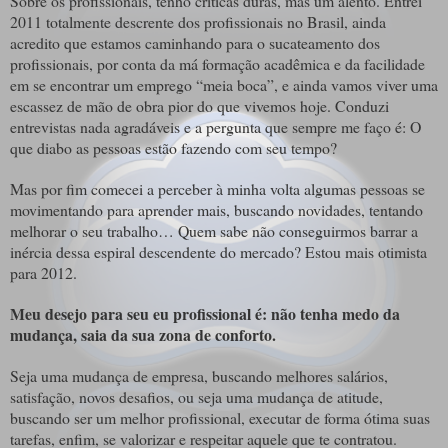
Sobre os profissionais, tenho críticas duras, mas um alento. Entrei
2011 totalmente descrente dos profissionais no Brasil, ainda
acredito que estamos caminhando para o sucateamento dos
profissionais, por conta da má formação acadêmica e da facilidade
em se encontrar um emprego “meia boca”, e ainda vamos viver uma
escassez de mão de obra pior do que vivemos hoje. Conduzi
entrevistas nada agradáveis e a pergunta que sempre me faço é: O
que diabo as pessoas estão fazendo com seu tempo?
Mas por fim comecei a perceber à minha volta algumas pessoas se
movimentando para aprender mais, buscando novidades, tentando
melhorar o seu trabalho… Quem sabe não conseguirmos barrar a
inércia dessa espiral descendente do mercado? Estou mais otimista
para 2012.
Meu desejo para seu eu profissional é: não tenha medo da
mudança, saia da sua zona de conforto.
Seja uma mudança de empresa, buscando melhores salários,
satisfação, novos desafios, ou seja uma mudança de atitude,
buscando ser um melhor profissional, executar de forma ótima suas
tarefas, enfim, se valorizar e respeitar aquele que te contratou.