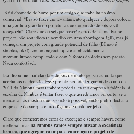
Qual foi o resultado:
não atendemos o pedido e perdemos o projeto
.
Já fui chamado de burro por um amigo que trabalha na área
comercial: “Era só fazer um levantamento qualquer e depois colocar
uma gordura grande no projeto, o que der errado depois você
renegocia”. Claro que eu sei que haverão erros de estimativa no
projeto, não sou idiota (e acredito em uma abordagem ágil), mas já
começar um projeto com grande potencial de falha (BI não é
simples, ok?!), em um negócio que é conhecidamente
mmmuuiitttooo complicado e com N fontes de dados sem padrão…
Nada confortável.
Isso ficou me martelando e depois de muito pensar acredito que
acertamos na decisão. Esse projeto poderia ter garantido o ano de
2011 da Nimbus, mas também poderia levar a empresa à falência. A
escolha da Nimbus é tentar fazer o que acreditamos ser certo, se o
mercado nos mostrar que isso não é possível, então prefiro fechar a
empresa e deixar que outros façam de qualquer jeito.
Claro que cometeremos erros de execução e sempre haverá como
na Nimbus vamos sempre buscar a excelência
melhorar, mas
técnica, que agregue valor para concepção e projeto de